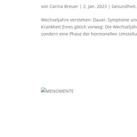
von
Carina Breuer
|
2. Jan. 2023
|
Gesundheit
Wechseljahre verstehen: Dauer, Symptome und 
Krankheit Eines gleich vorweg: Die Wechseljahre
sondern eine Phase der hormonellen Umstellun
MENOMENTE®
ist eine digitale Plattform für Frauen in den
Wechseljahren. Der Treffpunkt für eine große
weibliche Community und zentraler Ort mit
Wissenswertem, Inspiration und Austausch fü