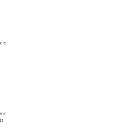
 die
wenn
st